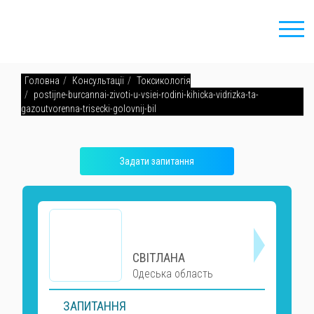
Головна
Консультації
Токсикологія
postijne-burcannai-zivoti-u-vsiei-rodini-kihicka-vidrizka-ta-
gazoutvorenna-trisecki-golovnij-bil
Задати запитання
СВІТЛАНА
Одеська область
ЗАПИТАННЯ