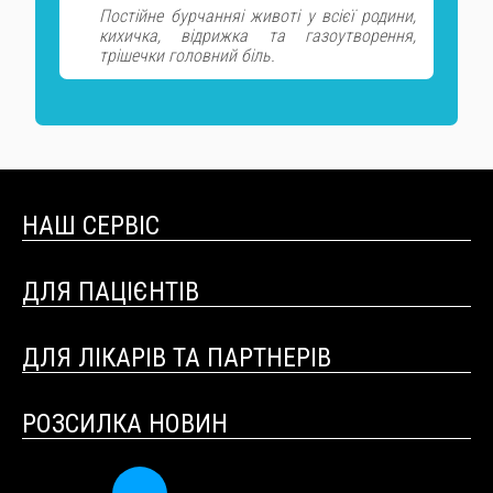
Постійне бурчанняі животі у всієї родини,
кихичка, відрижка та газоутворення,
трішечки головний біль.
НАШ СЕРВІС
ДЛЯ ПАЦІЄНТІВ
ДЛЯ ЛІКАРІВ ТА ПАРТНЕРІВ
РОЗСИЛКА НОВИН