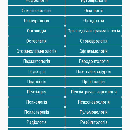
Нефрологія
Нутриціологія
Онкогінекологія
Онкологія
Онкоурологія
Ортодонтія
Ортопедія
Ортопедична травматологія
Остеопатія
Отоневрологія
Оториноларингологія
Офтальмологія
Паразитологія
Пародонтологія
Педіатрія
Пластична хірургія
Подологія
Проктологія
Психіатрія
Психіатрична наркологія
Психологія
Психоневрологія
Психотерапія
Пульмонологія
Радіологія
Реабілітологія