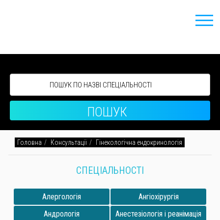
ПОШУК
Головна
Консультації
Гінекологічна ендокринологія
СПЕЦІАЛЬНОСТІ
Алергологія
Ангіохірургія
Андрологія
Анестезіологія і реанімація