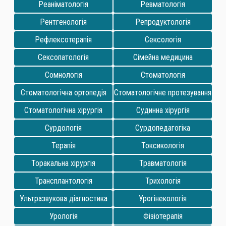
Реаніматологія
Ревматологія
Рентгенологія
Репродуктологія
Рефлексотерапія
Сексологія
Сексопатологія
Сімейна медицина
Сомнологія
Стоматологія
Стоматологічна ортопедія
Стоматологічне протезування
Стоматологічна хірургія
Судинна хірургія
Сурдологія
Сурдопедагогіка
Терапія
Токсикологія
Торакальна хірургія
Травматологія
Трансплантологія
Трихологія
Ультразвукова діагностика
Урогінекологія
Урологія
Фізіотерапія