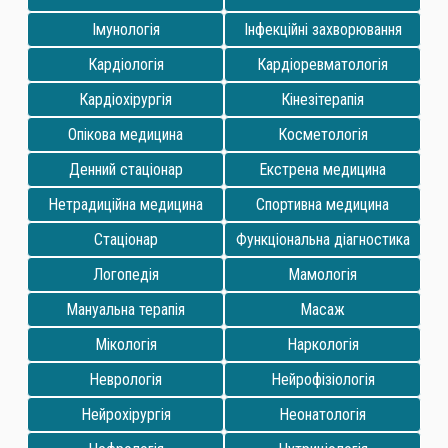
Імунологія
Інфекційні захворювання
Кардіологія
Кардіоревматологія
Кардіохірургія
Кінезітерапія
Опікова медицина
Косметологія
Денний стаціонар
Екстрена медицина
Нетрадиційна медицина
Спортивна медицина
Стаціонар
Функціональна діагностика
Логопедія
Мамологія
Мануальна терапія
Масаж
Мікологія
Наркологія
Неврологія
Нейрофізіологія
Нейрохірургія
Неонатологія