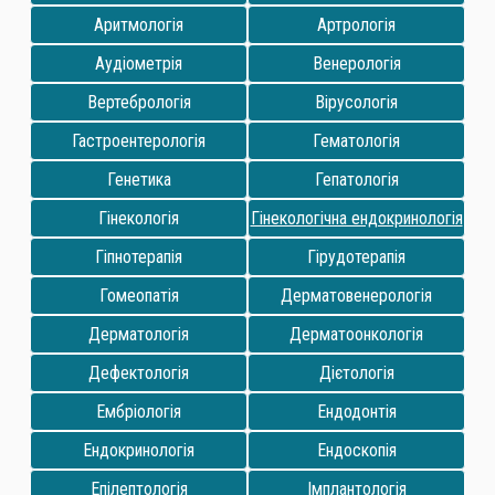
Аритмологія
Артрологія
Аудіометрія
Венерологія
Вертебрологія
Вірусологія
Гастроентерологія
Гематологія
Генетика
Гепатологія
Гінекологія
Гінекологічна ендокринологія
Гіпнотерапія
Гірудотерапія
Гомеопатія
Дерматовенерологія
Дерматологія
Дерматоонкологія
Дефектологія
Дієтологія
Ембріологія
Ендодонтія
Ендокринологія
Ендоскопія
Епілептологія
Імплантологія