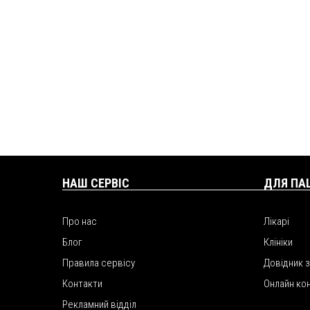
НАШ СЕРВІС
ДЛЯ ПА
Про нас
Лікарі
Блог
Клініки
Правила сервісу
Довідник 
Контакти
Онлайн ко
Рекламний відділ