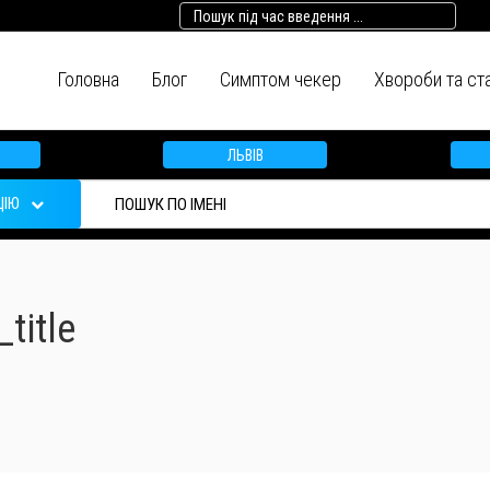
Головна
Блог
Симптом чекер
Хвороби та ст
ЛЬВІВ
ЦІЮ
title