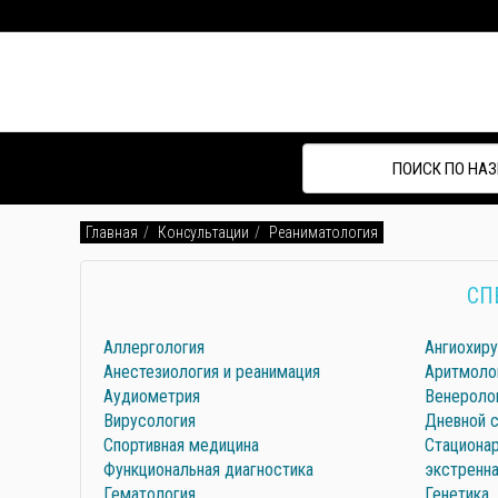
Главная
Консультации
Реаниматология
СП
Аллергология
Ангиохиру
Анестезиология и реанимация
Аритмоло
Аудиометрия
Венероло
Вирусология
Дневной 
Спортивная медицина
Стациона
Функциональная диагностика
экстренн
Гематология
Генетика