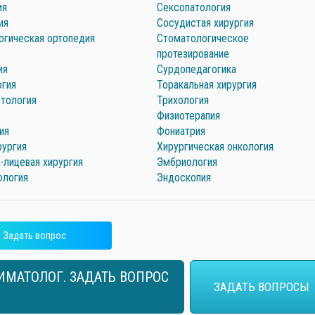
ия
Сексопатология
ия
Сосудистая хирургия
огическая ортопедия
Стоматологическое
протезирование
ия
Сурдопедагогика
огия
Торакальная хирургия
нтология
Трихология
Физиотерапия
ия
Фониатрия
рургия
Хирургическая онкология
-лицевая хирургия
Эмбриология
ология
Эндоскопия
Задать вопрос
МАТОЛОГ. ЗАДАТЬ ВОПРОС
ЗАДАТЬ ВОПРОСЫ