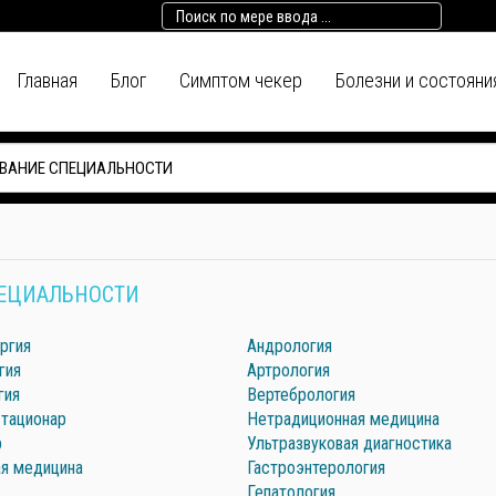
Главная
Блог
Симптом чекер
Болезни и состояни
ЕЦИАЛЬНОСТИ
ргия
Андрология
гия
Артрология
гия
Вертебрология
стационар
Нетрадиционная медицина
р
Ультразвуковая диагностика
ая медицина
Гастроэнтерология
Гепатология