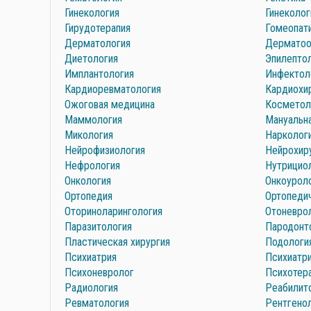
Гинекология
Гинеколог
Гирудотерапия
Гомеопат
Дерматология
Дерматоо
Диетология
Эпилепто
Имплантология
Инфектол
Кардиоревматология
Кардиохи
Ожоговая медицина
Косметол
Маммология
Мануальна
Микология
Нарколог
Нейрофизиология
Нейрохир
Нефрология
Нутрицио
Онкология
Онкоурол
Ортопедия
Ортопеди
Оториноларингология
Отоневро
Паразитология
Пародонт
Пластическая хирургия
Подологи
Психиатрия
Психиатри
Психоневролог
Психотер
Радиология
Реабилит
Ревматология
Рентгено