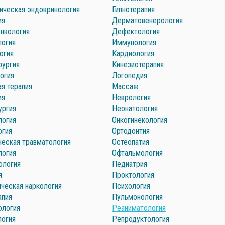
ическая эндокринология
Гипнотерапия
ия
Дерматовенерология
нкология
Дефектология
логия
Иммунология
огия
Кардиология
рургия
Кинезиотерапия
огия
Логопедия
я терапия
Массаж
ия
Неврология
ургия
Неонатология
логия
Онкогинекология
огия
Ортодонтия
ческая травматология
Остеопатия
логия
Офтальмология
ология
Педиатрия
я
Проктология
ческая наркология
Психология
апия
Пульмонология
ология
Реаниматология
логия
Репродуктология