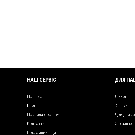
НАШ СЕРВІС
ДЛЯ ПА
Про нас
Лікарі
Блог
Клініки
Правила сервісу
Довідник 
Контакти
Онлайн ко
Рекламний відділ