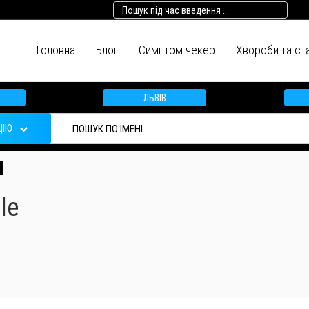
Головна
Блог
Симптом чекер
Хвороби та ст
ЛЬВІВ
ЦІЮ
le