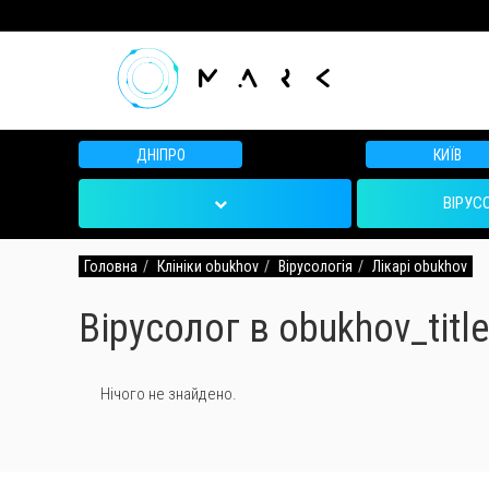
ДНІПРО
КИЇВ
ВІРУС
Головна
Клініки obukhov
Вірусологія
Лікарі obukhov
Вірусолог в obukhov_title
Нічого не знайдено.