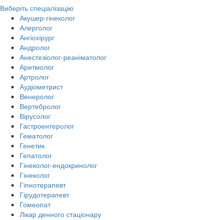
Виберіть спеціалізацію
Акушер-гінеколог
Алерголог
Ангіохірург
Андролог
Анестезіолог-реаніматолог
Аритмолог
Артролог
Аудіометрист
Венеролог
Вертебролог
Вірусолог
Гастроентеролог
Гематолог
Генетик
Гепатолог
Гінеколог-ендокринолог
Гінеколог
Гіпнотерапевт
Гірудотерапевт
Гомеопат
Лікар денного стаціонару