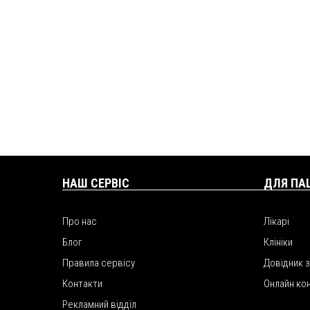
НАШ СЕРВІС
ДЛЯ ПА
Про нас
Лікарі
Блог
Клініки
Правила сервісу
Довідник 
Контакти
Онлайн ко
Рекламний відділ