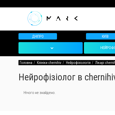
ДНІПРО
КИЇВ
НЕЙРОФІ
Головна
Клініки chernihiv
Нейрофізіологія
Лікарі cherni
Нейрофізіолог в chernihiv
Нічого не знайдено.