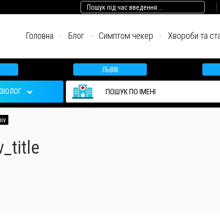
Головна
Блог
Симптом чекер
Хвороби та ст
ЛЬВІВ
ЗІОЛОГ
hiv
_title