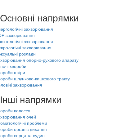
Основні напрямки
ергологічні захворювання
ОР захворювання
октологічні захворювання
врологічні захворювання
ксуальні розлади
хворювання опорно-рухового апарату
ночі хвороби
ороби шкіри
ороби шлунково-кишкового тракту
ловічі захворювання
Інші напрямки
вороби волосся
ахворювання очей
оматологічні проблеми
ороби органів дихання
ороби серця та судин